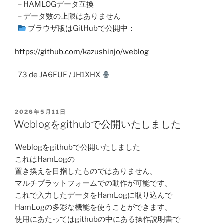
– HAMLOGデータ互換
– データ数の上限はありません
ブラウザ版はGitHubで公開中：
https://github.com/kazushinjo/weblog
73 de JA6FUF / JH1XHX
POSTED
2026年5月11日
ON
Weblogをgithubで公開いたしました
Weblogをgithubで公開いたしました
これはHamLogの
置き換えを目指したものではありません。
マルチプラットフォームでの動作が可能です。
これで入力したデータをHamLogに取り込んで
HamLogの多彩な機能を使うことができます。
使用にあたってはgithubの中にある操作説明書で