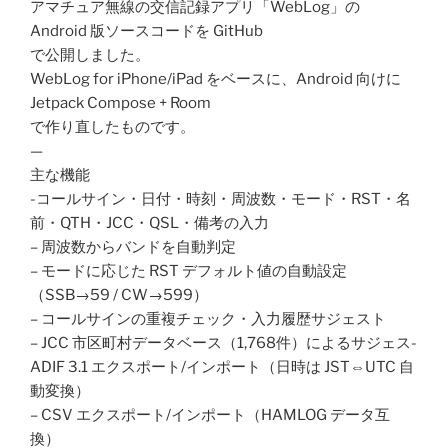
アマチュア無線の交信記録アプリ「WebLog」の
Android 版ソースコードを GitHub
で公開しました。
WebLog for iPhone/iPad をベースに、Android 向けに
Jetpack Compose + Room
で作り直したものです。
—
主な機能
-コールサイン・日付・時刻・周波数・モード・RST・名
前・QTH・JCC・QSL・備考の入力
– 周波数からバンドを自動判定
– モードに応じた RST デフォルト値の自動設定
（SSB→59 / CW→599）
– コールサインの重複チェック・入力履歴サジェスト
– JCC 市区町村データベース（1,768件）によるサジェス-
ADIF 3.1 エクスポート/インポート（日時は JST⇔UTC 自
動変換）
– CSV エクスポート/インポート（HAMLOG データ互
換）