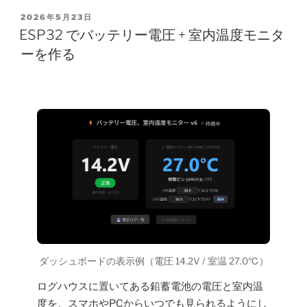
POSTED
2026年5月23日
ON
ESP32 でバッテリー電圧 + 室内温度モニタ
ーを作る
ダッシュボードの表示例（電圧 14.2V / 室温 27.0℃）
ログハウスに置いてある鉛蓄電池の電圧と室内温
度を、スマホやPCからいつでも見られるようにし