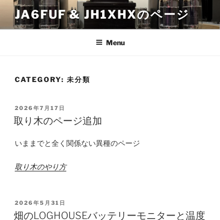
Skip
JA6FUF & JH1XHXのページ
to
content
Menu
CATEGORY:
未分類
POSTED
2026年7月17日
ON
取り木のページ追加
いままでと全く関係ない異種のページ
取り木のやり方
POSTED
2026年5月31日
ON
畑のLOGHOUSEバッテリーモニターと温度