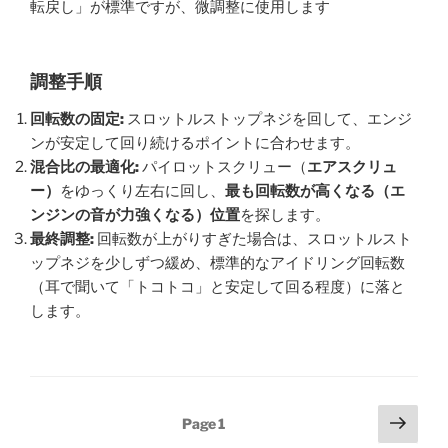
転戻し」が標準ですが、微調整に使用します
調整手順
回転数の固定
:
スロットルストップネジを回して、エンジ
ンが安定して回り続けるポイントに合わせます。
混合比の最適化
:
パイロットスクリュー（
エアスクリュ
ー）
をゆっくり左右に回し、
最も回転数が高くなる（エ
ンジンの音が力強くなる）位置
を探します。
最終調整
:
回転数が上がりすぎた場合は、スロットルスト
ップネジを少しずつ緩め、標準的なアイドリング回転数
（耳で聞いて「トコトコ」と安定して回る程度）に落と
します。
Posts
Next
Page
1
page
pagination