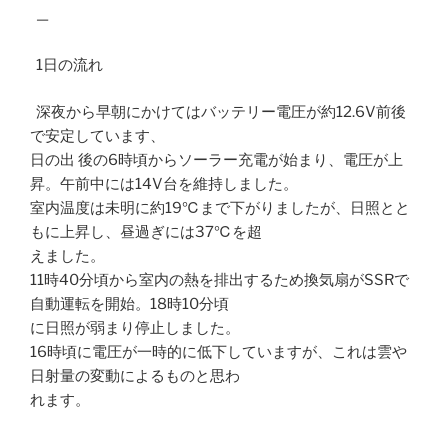
—
1日の流れ
深夜から早朝にかけてはバッテリー電圧が約12.6V前後
で安定しています、
日の出 後の6時頃からソーラー充電が始まり、電圧が上
昇。午前中には14V台を維持しました。
室内温度は未明に約19℃まで下がりましたが、日照とと
もに上昇し、昼過ぎには37℃を超
えました。
11時40分頃から室内の熱を排出するため換気扇がSSRで
自動運転を開始。18時10分頃
に日照が弱まり停止しました。
16時頃に電圧が一時的に低下していますが、これは雲や
日射量の変動によるものと思わ
れます。