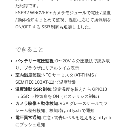
た記録です。
ESP32 WROVER + カメラモジュールで電圧 / 温度
/ 動体検知をまとめて監視、温度に応じて換気扇を
ON/OFF する SSR 制御も追加しました。
できること
バッテリー電圧監視
: 0〜20V を分圧抵抗で読み取
り、ブラウザにリアルタイム表示
室内温度監視
: NTC サーミスタ (AT-THMS /
SEMITEC 103AT-11) で温度計測
温度連動 SSR 制御
: 設定温度を超えたら GPIO13
→ SSR → 換気扇を ON（ヒステリシス制御）
カメラ映像 + 動体検知
: VGA グレースケールでフ
レーム差分検知、検知時は ntfy.sh で通知
電圧異常通知
: 注意 / 警告レベルを超えると ntfy.sh
にプッシュ通知