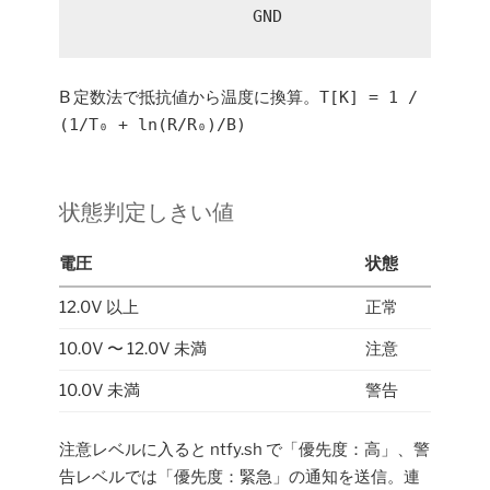
                 GND
B 定数法で抵抗値から温度に換算。
T[K] = 1 /
(1/T₀ + ln(R/R₀)/B)
状態判定しきい値
電圧
状態
12.0V 以上
正常
10.0V 〜 12.0V 未満
注意
10.0V 未満
警告
注意レベルに入ると ntfy.sh で「優先度：高」、警
告レベルでは「優先度：緊急」の通知を送信。連