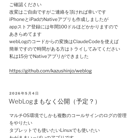
ご確認ください
改変はご自由ですがご連絡を頂ければ幸いです
iPhoneとiPadのNativeアプリも作成しましたが
appストア登録には年間100ドルほどかかりますので
あきらめてます
webLogのコードからの変換はClaudeCodeを使えば
簡単ですので時間がある方はトライしてみてください
私は15分でNativeアプリができました
https://github.com/kazushinjo/weblog
POSTED
2026年5月4日
ON
WebLogまもなく公開（予定？）
マルチOS環境でしかも複数のコールサインのログの管理
をやりたい
タブレットでも使いたいLinuxでも使いたい
わがままいっぱいのアプリです。