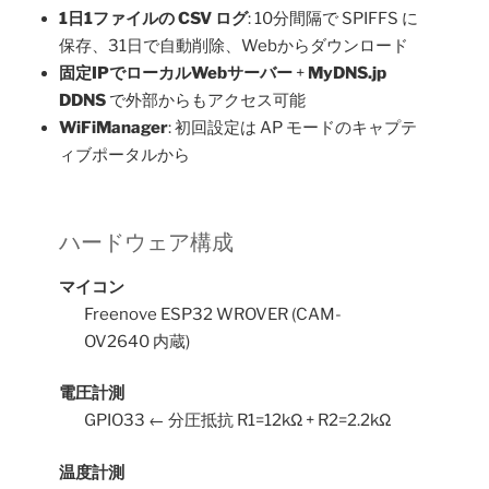
1日1ファイルの CSV ログ
: 10分間隔で SPIFFS に
保存、31日で自動削除、Webからダウンロード
固定IPでローカルWebサーバー
+
MyDNS.jp
DDNS
で外部からもアクセス可能
WiFiManager
: 初回設定は AP モードのキャプテ
ィブポータルから
ハードウェア構成
マイコン
Freenove ESP32 WROVER (CAM-
OV2640 内蔵)
電圧計測
GPIO33 ← 分圧抵抗 R1=12kΩ + R2=2.2kΩ
温度計測