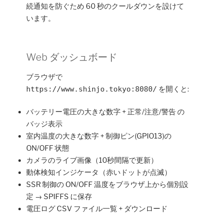
続通知を防ぐため 60 秒のクールダウンを設けて
います。
Web ダッシュボード
ブラウザで
https://www.shinjo.tokyo:8080/
を開くと:
バッテリー電圧の大きな数字 + 正常/注意/警告 の
バッジ表示
室内温度の大きな数字 + 制御ピン(GPIO13)の
ON/OFF 状態
カメラのライブ画像（10秒間隔で更新）
動体検知インジケータ（赤いドットが点滅）
SSR 制御の ON/OFF 温度をブラウザ上から個別設
定 → SPIFFS に保存
電圧ログ CSV ファイル一覧 + ダウンロード