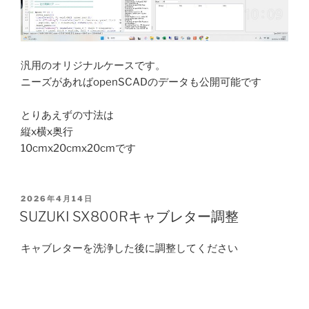
汎用のオリジナルケースです。
ニーズがあればopenSCADのデータも公開可能です
とりあえずの寸法は
縦x横x奥行
10cmx20cmx20cmです
POSTED
2026年4月14日
ON
SUZUKI SX800Rキャブレター調整
キャブレターを洗浄した後に調整してください