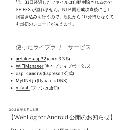
記。31日経過したファイルは自動削除されるので
SPIFFS が溢れません。NTP 同期成功直後にも 1
回書き込みを行うので、起動から 10 分待たなくて
も最初のレコードが見えます。
使ったライブラリ・サービス
arduino-esp32
(core 3.3.8)
WiFiManager
(キャプティブポータル)
esp_camera
(Espressif 公式)
MyDNS.jp
(Dynamic DNS)
ntfy.sh
(プッシュ通知)
POSTED
2026年5月13日
ON
【WebLog for Android 公開のお知らせ】