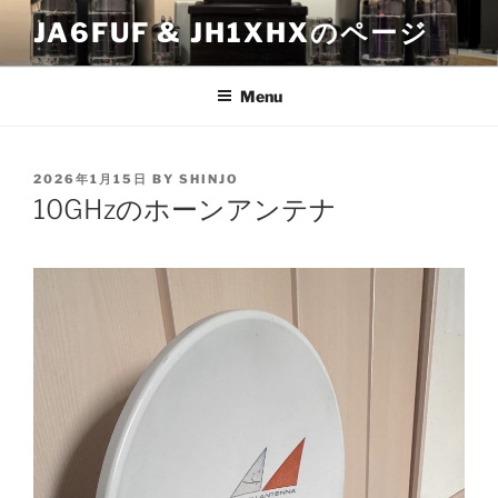
Skip
JA6FUF & JH1XHXのページ
to
content
Menu
POSTED
2026年1月15日
BY
SHINJO
ON
10GHzのホーンアンテナ