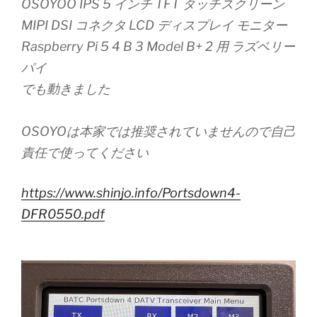
OSOYOO IPS 5 インチ TFT タッチスクリーン
MIPI DSI コネクタ LCD ディスプレイ モニター
Raspberry Pi 5 4 B 3 Model B+ 2 用 ラズベリー
パイ
でも動きました
OSOYOは本家では推奨されていませんので自己
責任で使ってください
https://www.shinjo.info/Portsdown4-
DFR0550.pdf