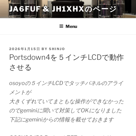
Skip
JA6FUF & JH1XHXのページ
to
content
Menu
POSTED
2026年1月15日
BY
SHINJO
ON
Portsdown4を５インチLCDで動作
させる
osoyoの５インチLCDでタッチパネルのアライ
メントが
大きくずれていてまともな操作ができなかった
のでgeminiに聞いて対策してOKになりました
下記にgeminiからの情報を載せておきます