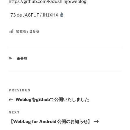
https://github.com/kazushinjo/weblog
73 de JA6FUF / JH1XHX
266
閲覧数:
CATEGORIES
未分類
Post
Previous
PREVIOUS
navigation
Post
Weblogをgithubで公開いたしました
Next
NEXT
Post
【WebLog for Android 公開のお知らせ】